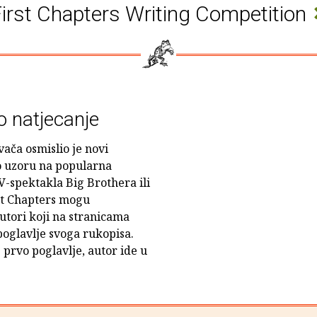
irst Chapters Writing Competition
o natjecanje
ača osmislio je novi
po uzoru na popularna
V-spektakla Big Brothera ili
st Chapters mogu
utori koji na stranicama
oglavlje svoga rukopisa.
e prvo poglavlje, autor ide u