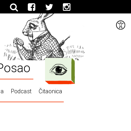
Posao
ga
Podcast
Čitaonica