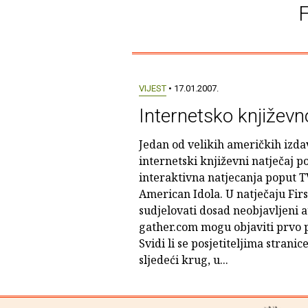
F
VIJEST
• 17.01.2007.
Internetsko književn
Jedan od velikih američkih izdav
internetski književni natječaj 
interaktivna natjecanja poput T
American Idola. U natječaju Fir
sudjelovati dosad neobjavljeni a
gather.com mogu objaviti prvo p
Svidi li se posjetiteljima stranic
sljedeći krug, u...