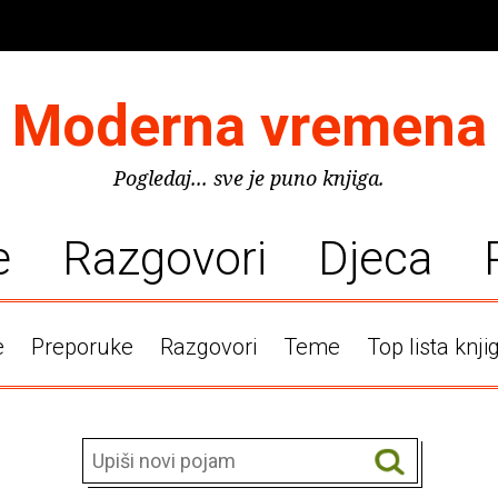
Moderna vremena
Pogledaj... sve je puno knjiga.
e
Razgovori
Djeca
e
Preporuke
Razgovori
Teme
Top lista knji