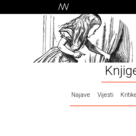
Knjig
Najave
Vijesti
Kritik