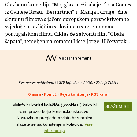
Glazbenu komediju "Moj glas" režirala je Flora Gomes
iz Gvineje Bisau. "Besmrtnici" i "Marija i druge" čine
skupinu filmova s jačom europskom perspektivom te
svjedoče o različitim stilovima u suvremenome
portugalskom filmu. Ciklus će zatvoriti film "Obala
šapata", temeljen na romanu Lídie Jorge. U četvrtak...
Moderna vremena
Sva prava pridržana © MV Info d.o.o. 2026. • Kriv je
Fiktiv
O nama
•
Pomoć
•
Uvjeti korištenja
•
RSS kanali
Mvinfo.hr koristi kolačiće („cookies“) kako bi
Potraži nas na:
SLAŽEM SE
vam pružio bolje korisničko iskustvo.
Nastavkom pregleda mvinfo.hr stranica
slažete se sa korištenjem kolačića.
Više
informacija