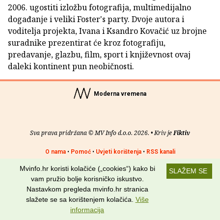
2006. ugostiti izložbu fotografija, multimedijalno
događanje i veliki Foster's party. Dvoje autora i
voditelja projekta, Ivana i Ksandro Kovačić uz brojne
suradnike prezentirat će kroz fotografiju,
predavanje, glazbu, film, sport i književnost ovaj
daleki kontinent pun neobičnosti.
Moderna vremena
Sva prava pridržana © MV Info d.o.o. 2026. • Kriv je
Fiktiv
O nama
•
Pomoć
•
Uvjeti korištenja
•
RSS kanali
Mvinfo.hr koristi kolačiće („cookies“) kako bi
Potraži nas na:
SLAŽEM SE
vam pružio bolje korisničko iskustvo.
Nastavkom pregleda mvinfo.hr stranica
slažete se sa korištenjem kolačića.
Više
informacija