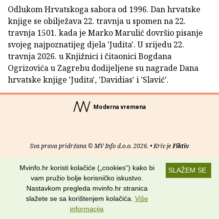
Odlukom Hrvatskoga sabora od 1996. Dan hrvatske
knjige se obilježava 22. travnja u spomen na 22.
travnja 1501. kada je Marko Marulić dovršio pisanje
svojeg najpoznatijeg djela 'Judita'. U srijedu 22.
travnja 2026. u Knjižnici i čitaonici Bogdana
Ogrizovića u Zagrebu dodijeljene su nagrade Dana
hrvatske knjige 'Judita', 'Davidias' i 'Slavić'.
Moderna vremena
Sva prava pridržana © MV Info d.o.o. 2026. • Kriv je
Fiktiv
O nama
•
Pomoć
•
Uvjeti korištenja
•
RSS kanali
Mvinfo.hr koristi kolačiće („cookies“) kako bi
SLAŽEM SE
vam pružio bolje korisničko iskustvo.
Potraži nas na:
Nastavkom pregleda mvinfo.hr stranica
slažete se sa korištenjem kolačića.
Više
informacija