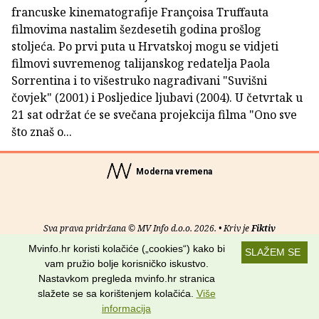
francuske kinematografije Françoisa Truffauta
filmovima nastalim šezdesetih godina prošlog
stoljeća. Po prvi puta u Hrvatskoj mogu se vidjeti
filmovi suvremenog talijanskog redatelja Paola
Sorrentina i to višestruko nagrađivani "Suvišni
čovjek" (2001) i Posljedice ljubavi (2004). U četvrtak u
21 sat održat će se svečana projekcija filma "Ono sve
što znaš o...
Moderna vremena
Sva prava pridržana © MV Info d.o.o. 2026. • Kriv je
Fiktiv
Mvinfo.hr koristi kolačiće („cookies“) kako bi
SLAŽEM SE
O nama
•
Pomoć
•
Uvjeti korištenja
•
RSS kanali
vam pružio bolje korisničko iskustvo.
Nastavkom pregleda mvinfo.hr stranica
Potraži nas na:
slažete se sa korištenjem kolačića.
Više
informacija