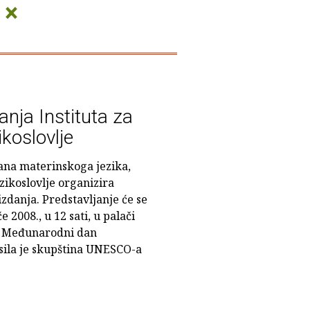
×
e
anja Instituta za
ikoslovlje
na materinskoga jezika,
jezikoslovlje organizira
izdanja. Predstavljanje će se
e 2008., u 12 sati, u palači
. Međunarodni dan
sila je skupština UNESCO-a