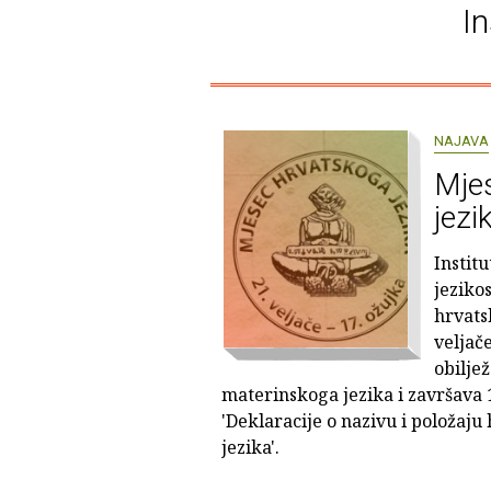
In
NAJAVA
Mje
jezi
Institu
jeziko
hrvatsk
veljače
obilje
materinskoga jezika i završava 
'Deklaracije o nazivu i položaj
jezika'.