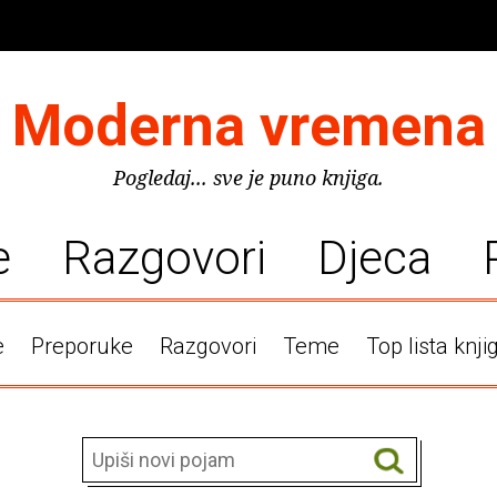
Moderna vremena
Pogledaj... sve je puno knjiga.
e
Razgovori
Djeca
e
Preporuke
Razgovori
Teme
Top lista knji