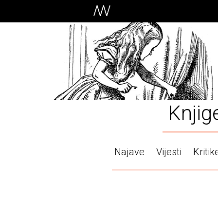
Knjig
Najave
Vijesti
Kritik