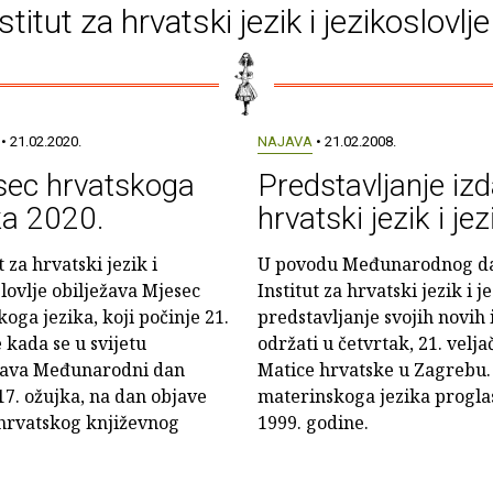
stitut za hrvatski jezik i jezikoslovlj
• 21.02.2020.
NAJAVA
• 21.02.2008.
sec hrvatskoga
Predstavljanje izd
ka 2020.
hrvatski jezik i jez
t za hrvatski jezik i
U povodu Međunarodnog da
slovlje obilježava Mjesec
Institut za hrvatski jezik i 
oga jezika, koji počinje 21.
predstavljanje svojih novih 
 kada se u svijetu
održati u četvrtak, 21. veljač
žava Međunarodni dan
Matice hrvatske u Zagrebu
17. ožujka, na dan objave
materinskoga jezika progla
u hrvatskog književnog
1999. godine.