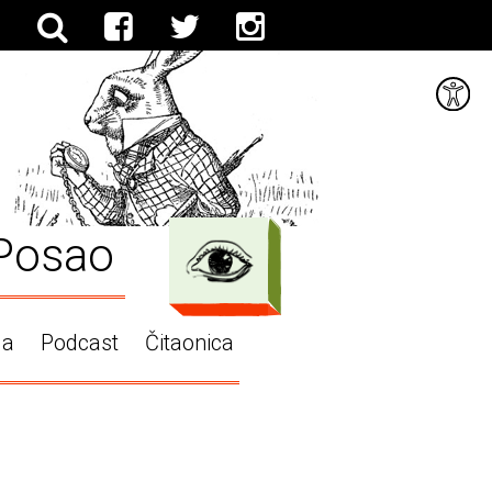
Posao
ga
Podcast
Čitaonica