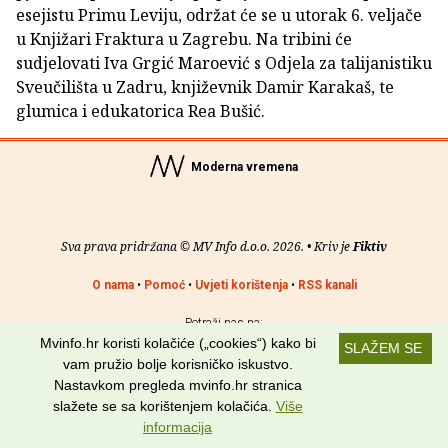
esejistu Primu Leviju, održat će se u utorak 6. veljače
u Knjižari Fraktura u Zagrebu. Na tribini će
sudjelovati Iva Grgić Maroević s Odjela za talijanistiku
Sveučilišta u Zadru, književnik Damir Karakaš, te
glumica i edukatorica Rea Bušić.
Moderna vremena
Sva prava pridržana © MV Info d.o.o. 2026. • Kriv je
Fiktiv
O nama
•
Pomoć
•
Uvjeti korištenja
•
RSS kanali
Potraži nas na:
Mvinfo.hr koristi kolačiće („cookies“) kako bi
SLAŽEM SE
vam pružio bolje korisničko iskustvo.
Nastavkom pregleda mvinfo.hr stranica
slažete se sa korištenjem kolačića.
Više
informacija