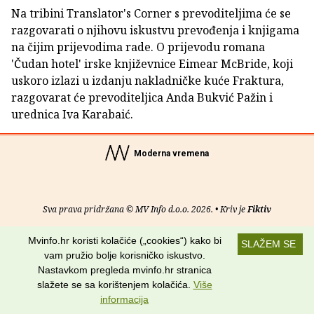
Na tribini Translator's Corner s prevoditeljima će se
razgovarati o njihovu iskustvu prevođenja i knjigama
na čijim prijevodima rade. O prijevodu romana
'Čudan hotel' irske književnice Eimear McBride, koji
uskoro izlazi u izdanju nakladničke kuće Fraktura,
razgovarat će prevoditeljica Anda Bukvić Pažin i
urednica Iva Karabaić.
Moderna vremena
Sva prava pridržana © MV Info d.o.o. 2026. • Kriv je
Fiktiv
O nama
•
Pomoć
•
Uvjeti korištenja
•
RSS kanali
Mvinfo.hr koristi kolačiće („cookies“) kako bi
SLAŽEM SE
vam pružio bolje korisničko iskustvo.
Potraži nas na:
Nastavkom pregleda mvinfo.hr stranica
slažete se sa korištenjem kolačića.
Više
informacija