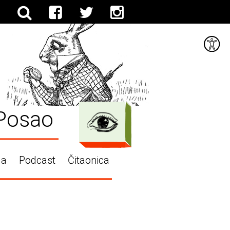
Posao
ga
Podcast
Čitaonica