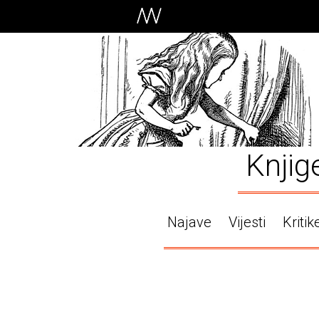
Knjig
Najave
Vijesti
Kritik