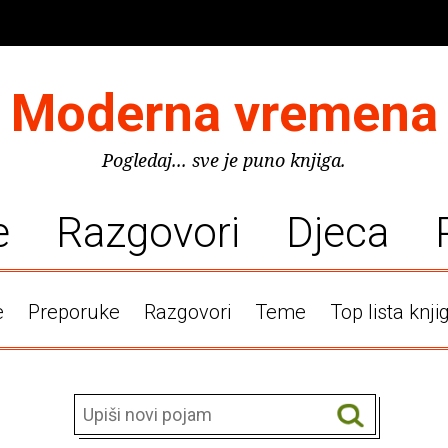
Moderna vremena
Pogledaj... sve je puno knjiga.
e
Razgovori
Djeca
e
Preporuke
Razgovori
Teme
Top lista knji