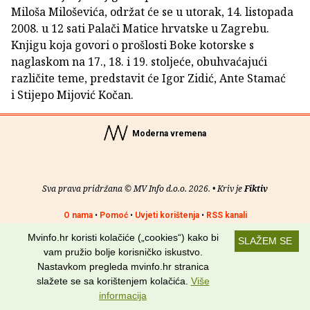
Miloša Miloševića, održat će se u utorak, 14. listopada
2008. u 12 sati Palači Matice hrvatske u Zagrebu.
Knjigu koja govori o prošlosti Boke kotorske s
naglaskom na 17., 18. i 19. stoljeće, obuhvaćajući
različite teme, predstavit će Igor Zidić, Ante Stamać
i Stijepo Mijović Kočan.
Moderna vremena
Sva prava pridržana © MV Info d.o.o. 2026. • Kriv je
Fiktiv
O nama
•
Pomoć
•
Uvjeti korištenja
•
RSS kanali
Mvinfo.hr koristi kolačiće („cookies“) kako bi
SLAŽEM SE
Potraži nas na:
vam pružio bolje korisničko iskustvo.
Nastavkom pregleda mvinfo.hr stranica
slažete se sa korištenjem kolačića.
Više
informacija