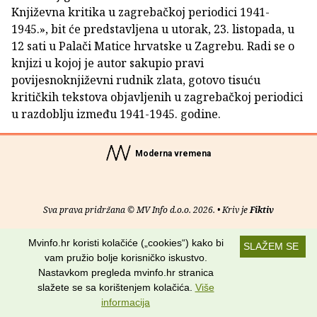
Književna kritika u zagrebačkoj periodici 1941-
1945.», bit će predstavljena u utorak, 23. listopada, u
12 sati u Palači Matice hrvatske u Zagrebu. Radi se o
knjizi u kojoj je autor sakupio pravi
povijesnoknjiževni rudnik zlata, gotovo tisuću
kritičkih tekstova objavljenih u zagrebačkoj periodici
u razdoblju između 1941-1945. godine.
Moderna vremena
Sva prava pridržana © MV Info d.o.o. 2026. • Kriv je
Fiktiv
O nama
•
Pomoć
•
Uvjeti korištenja
•
RSS kanali
Mvinfo.hr koristi kolačiće („cookies“) kako bi
SLAŽEM SE
vam pružio bolje korisničko iskustvo.
Potraži nas na:
Nastavkom pregleda mvinfo.hr stranica
slažete se sa korištenjem kolačića.
Više
informacija