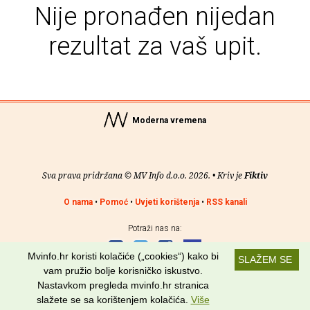
Nije pronađen nijedan
rezultat za vaš upit.
Moderna vremena
Sva prava pridržana © MV Info d.o.o. 2026. • Kriv je
Fiktiv
O nama
•
Pomoć
•
Uvjeti korištenja
•
RSS kanali
Potraži nas na:
Mvinfo.hr koristi kolačiće („cookies“) kako bi
SLAŽEM SE
vam pružio bolje korisničko iskustvo.
Nastavkom pregleda mvinfo.hr stranica
slažete se sa korištenjem kolačića.
Više