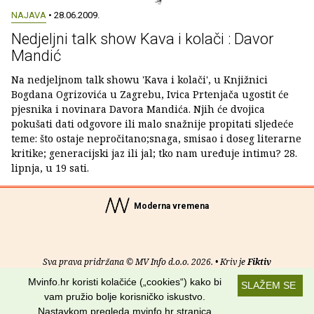
NAJAVA
• 28.06.2009.
Nedjeljni talk show Kava i kolači : Davor
Mandić
Na nedjeljnom talk showu 'Kava i kolači', u Knjižnici
Bogdana Ogrizovića u Zagrebu, Ivica Prtenjača ugostit će
pjesnika i novinara Davora Mandića. Njih će dvojica
pokušati dati odgovore ili malo snažnije propitati sljedeće
teme: što ostaje nepročitano;snaga, smisao i doseg literarne
kritike; generacijski jaz ili jal; tko nam uređuje intimu? 28.
lipnja, u 19 sati.
Moderna vremena
Sva prava pridržana © MV Info d.o.o. 2026. • Kriv je
Fiktiv
Mvinfo.hr koristi kolačiće („cookies“) kako bi
SLAŽEM SE
O nama
•
Pomoć
•
Uvjeti korištenja
•
RSS kanali
vam pružio bolje korisničko iskustvo.
Nastavkom pregleda mvinfo.hr stranica