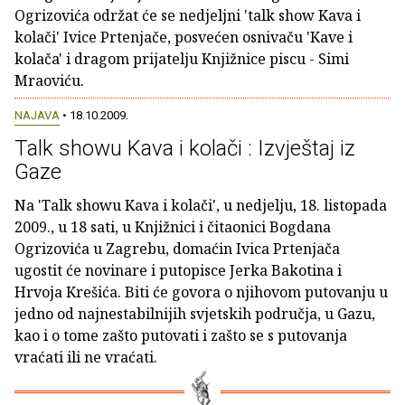
Ogrizovića održat će se nedjeljni 'talk show Kava i
kolači' Ivice Prtenjače, posvećen osnivaču 'Kave i
kolača' i dragom prijatelju Knjižnice piscu - Simi
Mraoviću.
NAJAVA
• 18.10.2009.
Talk showu Kava i kolači : Izvještaj iz
Gaze
Na 'Talk showu Kava i kolači', u nedjelju, 18. listopada
2009., u 18 sati, u Knjižnici i čitaonici Bogdana
Ogrizovića u Zagrebu, domaćin Ivica Prtenjača
ugostit će novinare i putopisce Jerka Bakotina i
Hrvoja Krešića. Biti će govora o njihovom putovanju u
jedno od najnestabilnijih svjetskih područja, u Gazu,
kao i o tome zašto putovati i zašto se s putovanja
vraćati ili ne vraćati.