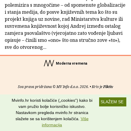
polemizira s mnogočime – od spomenute globalizacije
i stanja medija, do posve književnih tema ko što su
projekt knjiga uz novine, rad Ministarstva kulture ili
suvremena književnost kojoj Andrej između ostalog
zamjera psovalaštvo (vjerojatno zato vođenje ljubavi
opisuje – činili smo «ono» što ona stručno zove «to»),
sve do otvorenog...
Moderna vremena
Sva prava pridržana © MV Info d.o.o. 2026. • Kriv je
Fiktiv
O nama
•
Pomoć
•
Uvjeti korištenja
•
RSS kanali
Mvinfo.hr koristi kolačiće („cookies“) kako bi
SLAŽEM SE
vam pružio bolje korisničko iskustvo.
Potraži nas na:
Nastavkom pregleda mvinfo.hr stranica
slažete se sa korištenjem kolačića.
Više
informacija