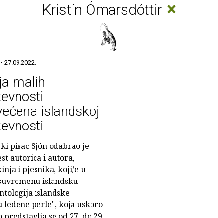
×
Kristín Ómarsdóttir
• 27.09.2022.
ja malih
ževnosti
ećena islandskoj
ževnosti
ski pisac Sjón odabrao je
st autorica i autora,
inja i pjesnika, koji/e u
u suvremenu islandsku
antologija islandske
u ledene perle", koja uskoro
ro predstavlja se od 27. do 29.