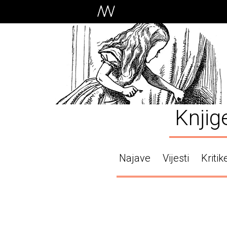
Knjig
Najave
Vijesti
Kritik