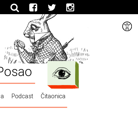
Posao
ga
Podcast
Čitaonica