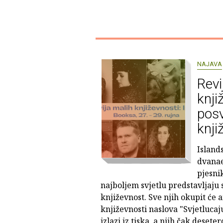
NAJAVA
Revi
knji
posv
knji
Island
dvanae
pjesnik
najboljem svjetlu predstavljaj
književnost. Sve njih okupit će 
književnosti naslova "Svjetlucaj
izlazi iz tiska, a njih čak desete