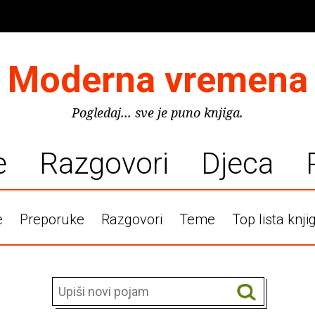
Moderna vremena
Pogledaj... sve je puno knjiga.
e
Razgovori
Djeca
e
Preporuke
Razgovori
Teme
Top lista knji