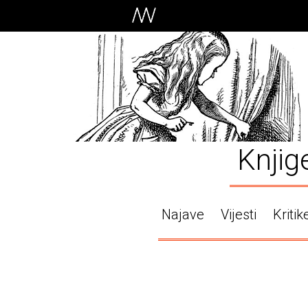
Knjig
Najave
Vijesti
Kritik