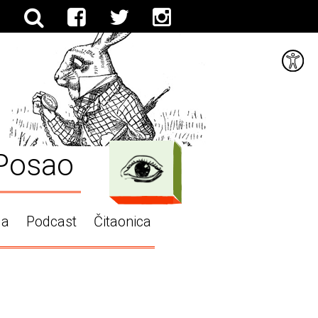
Posao
ga
Podcast
Čitaonica