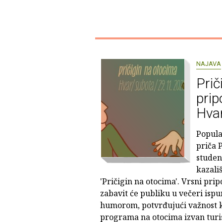
NAJAVA
Prič
prip
Hva
Popular
priča P
studen
kazali
'Pričigin na otocima'. Vrsni pri
zabavit će publiku u večeri ispu
humorom, potvrđujući važnost k
programa na otocima izvan turis