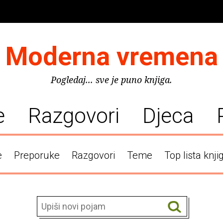
Moderna vremena
Pogledaj... sve je puno knjiga.
e
Razgovori
Djeca
e
Preporuke
Razgovori
Teme
Top lista knji