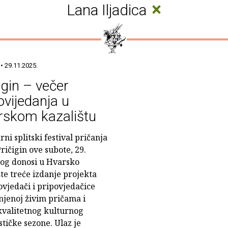
×
Lana Iljadica
• 29.11.2025.
igin – večer
ovijedanja u
rskom kazalištu
ni splitski festival pričanja
ričigin ove subote, 29.
og donosi u Hvarsko
šte treće izdanje projekta
povjedači i pripovjedačice
njenoj živim pričama i
valitetnog kulturnog
tičke sezone. Ulaz je