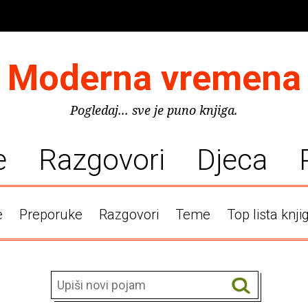
Moderna vremena
Pogledaj... sve je puno knjiga.
e
Razgovori
Djeca
e
Preporuke
Razgovori
Teme
Top lista knji