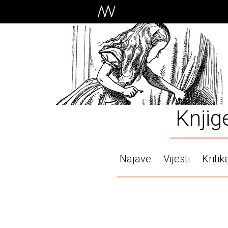
Knjig
Najave
Vijesti
Kritik