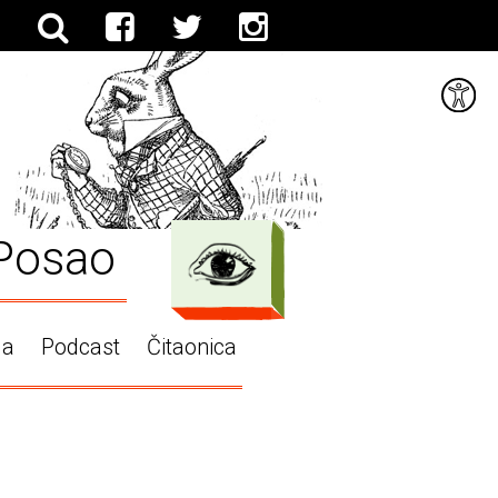
Posao
ga
Podcast
Čitaonica