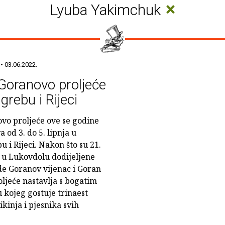
×
Lyuba Yakimchuk
• 03.06.2022.
Goranovo proljeće
grebu i Rijeci
vo proljeće ove se godine
 od 3. do 5. lipnja u
u i Rijeci. Nakon što su 21.
 u Lukovdolu dodijeljene
e Goranov vijenac i Goran
ljeće nastavlja s bogatim
kojeg gostuje trinaest
kinja i pjesnika svih