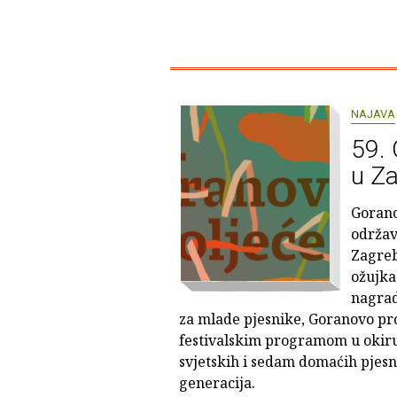
NAJAVA
59. 
u Za
Gorano
održava
Zagreb
ožujka
nagrad
za mlade pjesnike, Goranovo pro
festivalskim programom u okiru 
svjetskih i sedam domaćih pjesni
generacija.