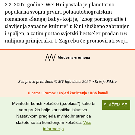
2.2. 2007. godine. Wei Hui postala je planetarno
popularna svojim prvim, poluautobiografskim
romanom «Šangaj baby» koji je, "zbog pornografije i
slavljenja zapadne kulture" u Kini službeno zabranjen
i spaljen, a zatim postao svjetski bestseler prodan u 6
milijuna primjeraka. U Zagrebu će promovirati svoj...
Moderna vremena
Sva prava pridržana © MV Info d.o.o. 2026. • Kriv je
Fiktiv
O nama
•
Pomoć
•
Uvjeti korištenja
•
RSS kanali
Mvinfo.hr koristi kolačiće („cookies“) kako bi
Potraži nas na:
SLAŽEM SE
vam pružio bolje korisničko iskustvo.
Nastavkom pregleda mvinfo.hr stranica
slažete se sa korištenjem kolačića.
Više
informacija