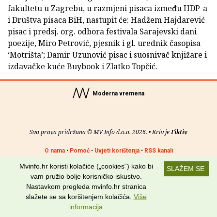
fakultetu u Zagrebu, u razmjeni pisaca između HDP-a
i Društva pisaca BiH, nastupit će: Hadžem Hajdarević
pisac i predsj. org. odbora festivala Sarajevski dani
poezije, Miro Petrović, pjesnik i gl. urednik časopisa
‘Motrišta’; Damir Uzunović pisac i suosnivač knjižare i
izdavačke kuće Buybook i Zlatko Topčić.
Moderna vremena
Sva prava pridržana © MV Info d.o.o. 2026. • Kriv je
Fiktiv
O nama
•
Pomoć
•
Uvjeti korištenja
•
RSS kanali
Mvinfo.hr koristi kolačiće („cookies“) kako bi
SLAŽEM SE
Potraži nas na:
vam pružio bolje korisničko iskustvo.
Nastavkom pregleda mvinfo.hr stranica
slažete se sa korištenjem kolačića.
Više
informacija