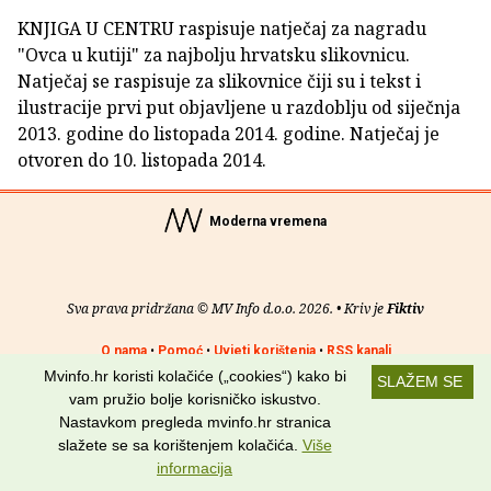
KNJIGA U CENTRU raspisuje natječaj za nagradu
"Ovca u kutiji" za najbolju hrvatsku slikovnicu.
Natječaj se raspisuje za slikovnice čiji su i tekst i
ilustracije prvi put objavljene u razdoblju od siječnja
2013. godine do listopada 2014. godine. Natječaj je
otvoren do 10. listopada 2014.
Moderna vremena
Sva prava pridržana © MV Info d.o.o. 2026. • Kriv je
Fiktiv
O nama
•
Pomoć
•
Uvjeti korištenja
•
RSS kanali
Mvinfo.hr koristi kolačiće („cookies“) kako bi
SLAŽEM SE
Potraži nas na:
vam pružio bolje korisničko iskustvo.
Nastavkom pregleda mvinfo.hr stranica
slažete se sa korištenjem kolačića.
Više
informacija