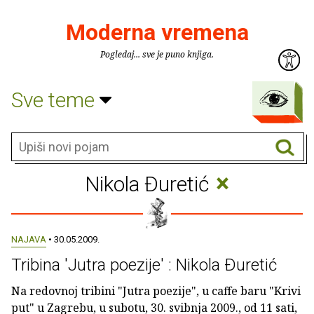
Moderna vremena
Pogledaj... sve je puno knjiga.
Sve teme
×
Nikola Ðuretić
NAJAVA
• 30.05.2009.
Tribina 'Jutra poezije' : Nikola Ðuretić
Na redovnoj tribini "Jutra poezije", u caffe baru "Krivi
put" u Zagrebu, u subotu, 30. svibnja 2009., od 11 sati,