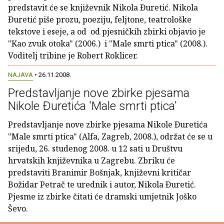
predstavit će se književnik Nikola Ðuretić. Nikola
Ðuretić piše prozu, poeziju, feljtone, teatrološke
tekstove i eseje, a od od pjesničkih zbirki objavio je
"Kao zvuk otoka" (2006.) i "Male smrti ptica" (2008.).
Voditelj tribine je Robert Roklicer.
NAJAVA
• 26.11.2008.
Predstavljanje nove zbirke pjesama
Nikole Ðuretića 'Male smrti ptica'
Predstavljanje nove zbirke pjesama Nikole Ðuretića
"Male smrti ptica" (Alfa, Zagreb, 2008.), održat će se u
srijedu, 26. studenog 2008. u 12 sati u Društvu
hrvatskih književnika u Zagrebu. Zbriku će
predstaviti Branimir Bošnjak, književni kritičar
Božidar Petrač te urednik i autor, Nikola Ðuretić.
Pjesme iz zbirke čitati će dramski umjetnik Joško
Ševo.