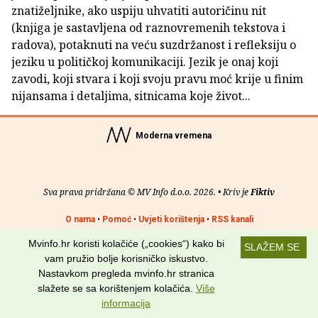
znatiželjnike, ako uspiju uhvatiti autoričinu nit
(knjiga je sastavljena od raznovremenih tekstova i
radova), potaknuti na veću suzdržanost i refleksiju o
jeziku u političkoj komunikaciji. Jezik je onaj koji
zavodi, koji stvara i koji svoju pravu moć krije u finim
nijansama i detaljima, sitnicama koje život...
Moderna vremena
Sva prava pridržana © MV Info d.o.o. 2026. • Kriv je
Fiktiv
O nama
•
Pomoć
•
Uvjeti korištenja
•
RSS kanali
Mvinfo.hr koristi kolačiće („cookies“) kako bi
Potraži nas na:
SLAŽEM SE
vam pružio bolje korisničko iskustvo.
Nastavkom pregleda mvinfo.hr stranica
slažete se sa korištenjem kolačića.
Više
informacija