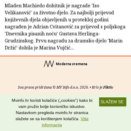
Mladen Machiedo dobitnik je nagrade 'Iso
Velikanović' za životno djelo. Za najbolji prijevod
književnih djela objavljenih u protekloj godini
nagrađen je Adrian Cvitanović za prijevod s poljskoga
'Dnevnika pisanih noću' Gustava Herlinga-
Grudzinskog. Prvu nagradu za dramsko djelo 'Marin
Držić' dobila je Marina Vujčić...
Moderna vremena
Sva prava pridržana © MV Info d.o.o. 2026. • Kriv je
Fiktiv
O nama
•
Pomoć
•
Uvjeti korištenja
•
RSS kanali
Mvinfo.hr koristi kolačiće („cookies“) kako bi
SLAŽEM SE
vam pružio bolje korisničko iskustvo.
Potraži nas na:
Nastavkom pregleda mvinfo.hr stranica
slažete se sa korištenjem kolačića.
Više
informacija