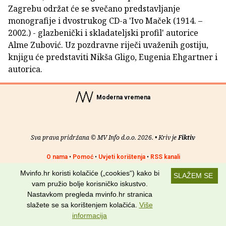
Zagrebu održat će se svečano predstavljanje
monografije i dvostrukog CD-a 'Ivo Maček (1914. –
2002.) - glazbenički i skladateljski profil' autorice
Alme Zubović. Uz pozdravne riječi uvaženih gostiju,
knjigu će predstaviti Nikša Gligo, Eugenia Ehgartner i
autorica.
Moderna vremena
Sva prava pridržana © MV Info d.o.o. 2026. • Kriv je
Fiktiv
O nama
•
Pomoć
•
Uvjeti korištenja
•
RSS kanali
Mvinfo.hr koristi kolačiće („cookies“) kako bi
SLAŽEM SE
Potraži nas na:
vam pružio bolje korisničko iskustvo.
Nastavkom pregleda mvinfo.hr stranica
slažete se sa korištenjem kolačića.
Više
informacija