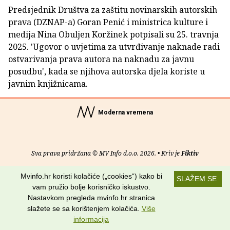
Predsjednik Društva za zaštitu novinarskih autorskih
prava (DZNAP-a) Goran Penić i ministrica kulture i
medija Nina Obuljen Koržinek potpisali su 25. travnja
2025. 'Ugovor o uvjetima za utvrđivanje naknade radi
ostvarivanja prava autora na naknadu za javnu
posudbu', kada se njihova autorska djela koriste u
javnim knjižnicama.
Moderna vremena
Sva prava pridržana © MV Info d.o.o. 2026. • Kriv je
Fiktiv
O nama
•
Pomoć
•
Uvjeti korištenja
•
RSS kanali
Mvinfo.hr koristi kolačiće („cookies“) kako bi
SLAŽEM SE
vam pružio bolje korisničko iskustvo.
Potraži nas na:
Nastavkom pregleda mvinfo.hr stranica
slažete se sa korištenjem kolačića.
Više
informacija