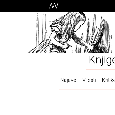
Knjig
Najave
Vijesti
Kritik