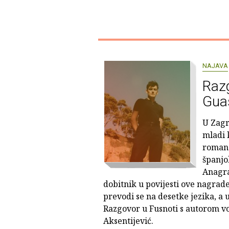
NAJAVA
Raz
Gua
U Zagr
mladi 
romano
španjo
Anagra
dobitnik u povijesti ove nagrad
prevodi se na desetke jezika, a u
Razgovor u Fusnoti s autorom vo
Aksentijević.