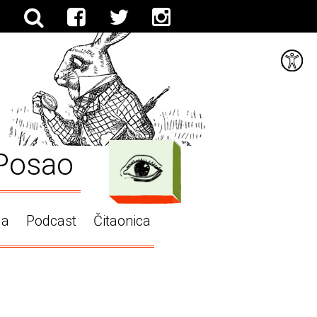
Posao
ga
Podcast
Čitaonica