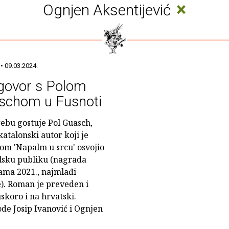
×
Ognjen Aksentijević
• 09.03.2024.
govor s Polom
schom u Fusnoti
ebu gostuje Pol Guasch,
katalonski autor koji je
m 'Napalm u srcu' osvojio
lsku publiku (nagrada
ma 2021., najmlađi
e). Roman je preveden i
skoro i na hrvatski.
de Josip Ivanović i Ognjen