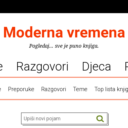
Moderna vremena
Pogledaj... sve je puno knjiga.
e
Razgovori
Djeca
e
Preporuke
Razgovori
Teme
Top lista knji