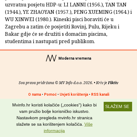
uzvratnu posjetu HDP-u: LI LANNI (1956.), TAN TAN
(1944.), YE ZHAOYAN (1957.), PENG XUEMING (1964.) i
WU XINWEI (1980.). Kineski pisci boraviti će u
Zagrebu a zatim će posjetiti Rovinj, Pulu, Rijeku i
Bakar gdje će se družiti s domaćim piscima,
studentima i nastupati pred publikom.
Moderna vremena
Sva prava pridržana © MV Info d.o.o. 2026. • Kriv je
Fiktiv
O nama
•
Pomoć
•
Uvjeti korištenja
•
RSS kanali
Mvinfo.hr koristi kolačiće („cookies“) kako bi
Potraži nas na:
SLAŽEM SE
vam pružio bolje korisničko iskustvo.
Nastavkom pregleda mvinfo.hr stranica
slažete se sa korištenjem kolačića.
Više
informacija