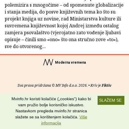
polemizira s mnogočime – od spomenute globalizacije
i stanja medija, do posve književnih tema ko što su
projekt knjiga uz novine, rad Ministarstva kulture ili
suvremena književnost kojoj Andrej između ostalog
zamjera psovalaštvo (vjerojatno zato vođenje ljubavi
opisuje – činili smo «ono» što ona stručno zove «to»),
sve do otvorenog...
Moderna vremena
Sva prava pridržana © MV Info d.o.o. 2026. • Kriv je
Fiktiv
O nama
•
Pomoć
•
Uvjeti korištenja
•
RSS kanali
Mvinfo.hr koristi kolačiće („cookies“) kako bi
SLAŽEM SE
vam pružio bolje korisničko iskustvo.
Potraži nas na:
Nastavkom pregleda mvinfo.hr stranica
slažete se sa korištenjem kolačića.
Više
informacija