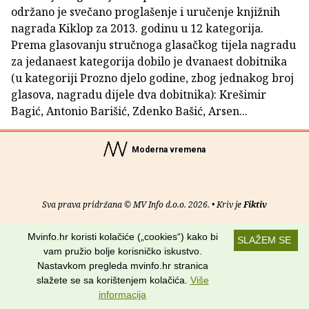
održano je svečano proglašenje i uručenje knjižnih
nagrada Kiklop za 2013. godinu u 12 kategorija.
Prema glasovanju stručnoga glasačkog tijela nagradu
za jedanaest kategorija dobilo je dvanaest dobitnika
(u kategoriji Prozno djelo godine, zbog jednakog broj
glasova, nagradu dijele dva dobitnika): Krešimir
Bagić, Antonio Barišić, Zdenko Bašić, Arsen...
Moderna vremena
Sva prava pridržana © MV Info d.o.o. 2026. • Kriv je
Fiktiv
O nama
•
Pomoć
•
Uvjeti korištenja
•
RSS kanali
Mvinfo.hr koristi kolačiće („cookies“) kako bi
SLAŽEM SE
vam pružio bolje korisničko iskustvo.
Potraži nas na:
Nastavkom pregleda mvinfo.hr stranica
slažete se sa korištenjem kolačića.
Više
informacija