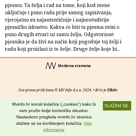
pjesmu. Ta želja i rad na tome, koji kod mene
uključuje i puno rada prije samog zapisivanja,
vjerojatno su najautentičnije i najneotuđivije
pjesničko iskustvo. Kakva će biti ta pjesma ovisi o
puno drugih stvari uz samu želju. Odgovornost
pjesnika je da živi na način koji pogoduje toj želji i
radu koji proizlazi iz te želje. Druge želje koje bi...
Moderna vremena
Sva prava pridržana © MV Info d.o.o. 2026. • Kriv je
Fiktiv
O nama
•
Pomoć
•
Uvjeti korištenja
•
RSS kanali
Mvinfo.hr koristi kolačiće („cookies“) kako bi
SLAŽEM SE
vam pružio bolje korisničko iskustvo.
Potraži nas na:
Nastavkom pregleda mvinfo.hr stranica
slažete se sa korištenjem kolačića.
Više
informacija