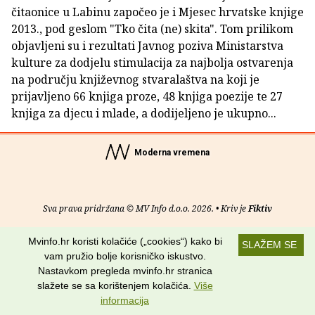
čitaonice u Labinu započeo je i Mjesec hrvatske knjige
2013., pod geslom "Tko čita (ne) skita". Tom prilikom
objavljeni su i rezultati Javnog poziva Ministarstva
kulture za dodjelu stimulacija za najbolja ostvarenja
na području književnog stvaralaštva na koji je
prijavljeno 66 knjiga proze, 48 knjiga poezije te 27
knjiga za djecu i mlade, a dodijeljeno je ukupno...
Moderna vremena
Sva prava pridržana © MV Info d.o.o. 2026. • Kriv je
Fiktiv
O nama
•
Pomoć
•
Uvjeti korištenja
•
RSS kanali
Mvinfo.hr koristi kolačiće („cookies“) kako bi
SLAŽEM SE
vam pružio bolje korisničko iskustvo.
Potraži nas na:
Nastavkom pregleda mvinfo.hr stranica
slažete se sa korištenjem kolačića.
Više
informacija