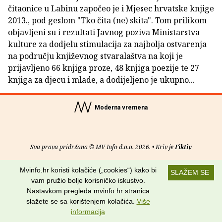
čitaonice u Labinu započeo je i Mjesec hrvatske knjige
2013., pod geslom "Tko čita (ne) skita". Tom prilikom
objavljeni su i rezultati Javnog poziva Ministarstva
kulture za dodjelu stimulacija za najbolja ostvarenja
na području književnog stvaralaštva na koji je
prijavljeno 66 knjiga proze, 48 knjiga poezije te 27
knjiga za djecu i mlade, a dodijeljeno je ukupno...
Moderna vremena
Sva prava pridržana © MV Info d.o.o. 2026. • Kriv je
Fiktiv
O nama
•
Pomoć
•
Uvjeti korištenja
•
RSS kanali
Mvinfo.hr koristi kolačiće („cookies“) kako bi
SLAŽEM SE
vam pružio bolje korisničko iskustvo.
Potraži nas na:
Nastavkom pregleda mvinfo.hr stranica
slažete se sa korištenjem kolačića.
Više
informacija