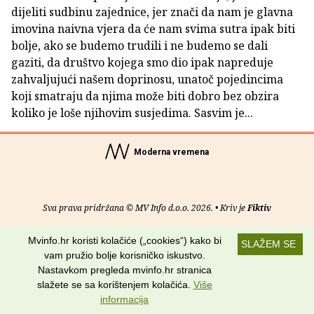
dijeliti sudbinu zajednice, jer znači da nam je glavna
imovina naivna vjera da će nam svima sutra ipak biti
bolje, ako se budemo trudili i ne budemo se dali
gaziti, da društvo kojega smo dio ipak napreduje
zahvaljujući našem doprinosu, unatoč pojedincima
koji smatraju da njima može biti dobro bez obzira
koliko je loše njihovim susjedima. Sasvim je...
Moderna vremena
Sva prava pridržana © MV Info d.o.o. 2026. • Kriv je
Fiktiv
O nama
•
Pomoć
•
Uvjeti korištenja
•
RSS kanali
Mvinfo.hr koristi kolačiće („cookies“) kako bi
SLAŽEM SE
vam pružio bolje korisničko iskustvo.
Potraži nas na:
Nastavkom pregleda mvinfo.hr stranica
slažete se sa korištenjem kolačića.
Više
informacija