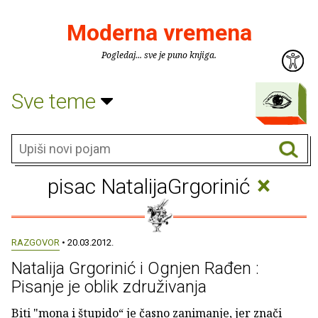
Moderna vremena
Pogledaj... sve je puno knjiga.
Sve teme
×
pisac NatalijaGrgorinić
RAZGOVOR
• 20.03.2012.
Natalija Grgorinić i Ognjen Rađen :
Pisanje je oblik združivanja
Biti "mona i štupido“ je časno zanimanje, jer znači