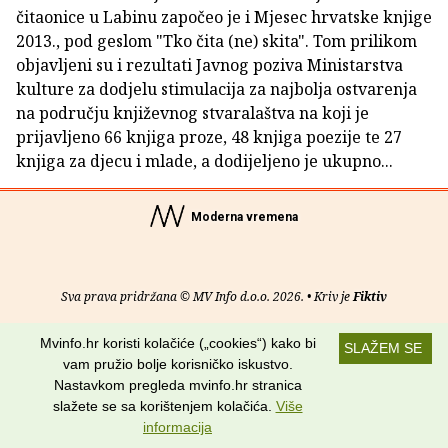
čitaonice u Labinu započeo je i Mjesec hrvatske knjige
2013., pod geslom "Tko čita (ne) skita". Tom prilikom
objavljeni su i rezultati Javnog poziva Ministarstva
kulture za dodjelu stimulacija za najbolja ostvarenja
na području književnog stvaralaštva na koji je
prijavljeno 66 knjiga proze, 48 knjiga poezije te 27
knjiga za djecu i mlade, a dodijeljeno je ukupno...
Moderna vremena
Sva prava pridržana © MV Info d.o.o. 2026. • Kriv je
Fiktiv
O nama
•
Pomoć
•
Uvjeti korištenja
•
RSS kanali
Mvinfo.hr koristi kolačiće („cookies“) kako bi
SLAŽEM SE
vam pružio bolje korisničko iskustvo.
Potraži nas na:
Nastavkom pregleda mvinfo.hr stranica
slažete se sa korištenjem kolačića.
Više
informacija