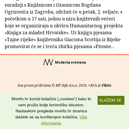
suradnji s Knjižnicom i čitaonicom Bogdana
Ogrizovića iz Zagreba, održati će u petak, 2. veljače, s
početkom u 17 sati, jednu u nizu književnih večeri
koje se organiziraju u okviru Humanitarnog projekta
«Knjiga za mladež Hrvatske». Uz knjigu pjesama
«Tajne rijeke» književnika Giacoma Scottija iz Rijeke
promovirat će se i treća zbirka pjesama «Pitome...
Moderna vremena
Sva prava pridržana © MV Info d.o.o. 2026. • Kriv je
Fiktiv
O nama
•
Pomoć
•
Uvjeti korištenja
•
RSS kanali
Mvinfo.hr koristi kolačiće („cookies“) kako bi
SLAŽEM SE
vam pružio bolje korisničko iskustvo.
Potraži nas na:
Nastavkom pregleda mvinfo.hr stranica
slažete se sa korištenjem kolačića.
Više
informacija