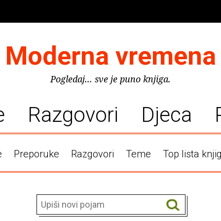
Moderna vremena
Pogledaj... sve je puno knjiga.
e
Razgovori
Djeca
e
Preporuke
Razgovori
Teme
Top lista knji