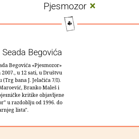
×
Pjesmozor
ge Seada Begovića
Seada Begovića «Pjesmozor»
 2007., u 12 sati, u Društvu
(Trg bana J. Jelačića 7/I).
Maroević, Branko Maleš i
jesničke kritike objavljene
or" u razdoblju od 1996. do
rnjeg lista".