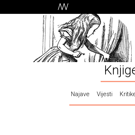
Knjig
Najave
Vijesti
Kritik