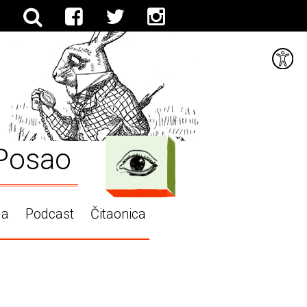
Posao
ga
Podcast
Čitaonica