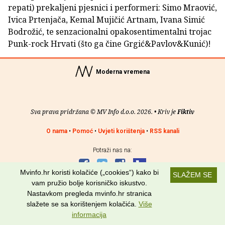
repati) prekaljeni pjesnici i performeri: Simo Mraović,
Ivica Prtenjača, Kemal Mujičić Artnam, Ivana Simić
Bodrožić, te senzacionalni opakosentimentalni trojac
Punk-rock Hrvati (što ga čine Grgić&Pavlov&Kunić)!
Moderna vremena
Sva prava pridržana © MV Info d.o.o. 2026. • Kriv je
Fiktiv
O nama
•
Pomoć
•
Uvjeti korištenja
•
RSS kanali
Potraži nas na:
Mvinfo.hr koristi kolačiće („cookies“) kako bi
SLAŽEM SE
vam pružio bolje korisničko iskustvo.
Nastavkom pregleda mvinfo.hr stranica
slažete se sa korištenjem kolačića.
Više
informacija