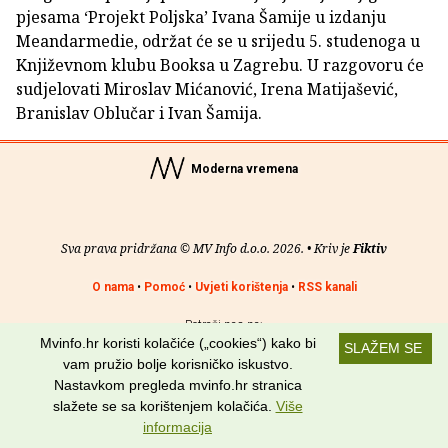
pjesama ‘Projekt Poljska’ Ivana Šamije u izdanju
Meandarmedie, održat će se u srijedu 5. studenoga u
Književnom klubu Booksa u Zagrebu. U razgovoru će
sudjelovati Miroslav Mićanović, Irena Matijašević,
Branislav Oblučar i Ivan Šamija.
Moderna vremena
Sva prava pridržana © MV Info d.o.o. 2026. • Kriv je
Fiktiv
O nama
•
Pomoć
•
Uvjeti korištenja
•
RSS kanali
Potraži nas na:
Mvinfo.hr koristi kolačiće („cookies“) kako bi
SLAŽEM SE
vam pružio bolje korisničko iskustvo.
Nastavkom pregleda mvinfo.hr stranica
slažete se sa korištenjem kolačića.
Više
informacija