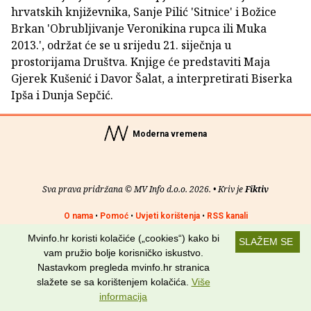
hrvatskih književnika, Sanje Pilić 'Sitnice' i Božice
Brkan 'Obrubljivanje Veronikina rupca ili Muka
2013.', održat će se u srijedu 21. siječnja u
prostorijama Društva. Knjige će predstaviti Maja
Gjerek Kušenić i Davor Šalat, a interpretirati Biserka
Ipša i Dunja Sepčić.
Moderna vremena
Sva prava pridržana © MV Info d.o.o. 2026. • Kriv je
Fiktiv
O nama
•
Pomoć
•
Uvjeti korištenja
•
RSS kanali
Mvinfo.hr koristi kolačiće („cookies“) kako bi
SLAŽEM SE
Potraži nas na:
vam pružio bolje korisničko iskustvo.
Nastavkom pregleda mvinfo.hr stranica
slažete se sa korištenjem kolačića.
Više
informacija