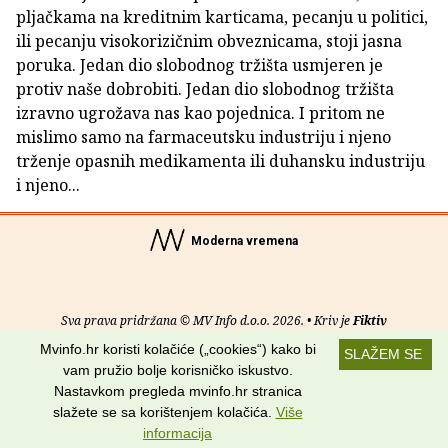
pljačkama na kreditnim karticama, pecanju u politici,
ili pecanju visokorizičnim obveznicama, stoji jasna
poruka. Jedan dio slobodnog tržišta usmjeren je
protiv naše dobrobiti. Jedan dio slobodnog tržišta
izravno ugrožava nas kao pojednica. I pritom ne
mislimo samo na farmaceutsku industriju i njeno
trženje opasnih medikamenta ili duhansku industriju
i njeno...
Moderna vremena
Sva prava pridržana © MV Info d.o.o. 2026. • Kriv je
Fiktiv
Mvinfo.hr koristi kolačiće („cookies“) kako bi
SLAŽEM SE
O nama
•
Pomoć
•
Uvjeti korištenja
•
RSS kanali
vam pružio bolje korisničko iskustvo.
Nastavkom pregleda mvinfo.hr stranica
Potraži nas na:
slažete se sa korištenjem kolačića.
Više
informacija