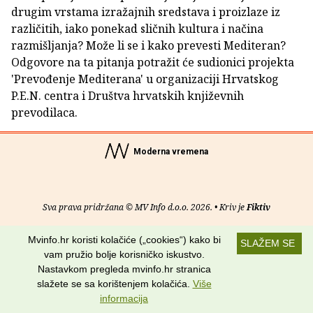
drugim vrstama izražajnih sredstava i proizlaze iz
različitih, iako ponekad sličnih kultura i načina
razmišljanja? Može li se i kako prevesti Mediteran?
Odgovore na ta pitanja potražit će sudionici projekta
'Prevođenje Mediterana' u organizaciji Hrvatskog
P.E.N. centra i Društva hrvatskih književnih
prevodilaca.
Moderna vremena
Sva prava pridržana © MV Info d.o.o. 2026. • Kriv je
Fiktiv
O nama
•
Pomoć
•
Uvjeti korištenja
•
RSS kanali
Mvinfo.hr koristi kolačiće („cookies“) kako bi
SLAŽEM SE
vam pružio bolje korisničko iskustvo.
Potraži nas na:
Nastavkom pregleda mvinfo.hr stranica
slažete se sa korištenjem kolačića.
Više
informacija