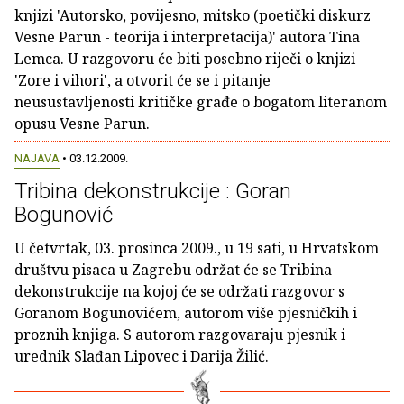
knjizi 'Autorsko, povijesno, mitsko (poetički diskurz
Vesne Parun - teorija i interpretacija)' autora Tina
Lemca. U razgovoru će biti posebno riječi o knjizi
'Zore i vihori', a otvorit će se i pitanje
neusustavljenosti kritičke građe o bogatom literanom
opusu Vesne Parun.
NAJAVA
• 03.12.2009.
Tribina dekonstrukcije : Goran
Bogunović
U četvrtak, 03. prosinca 2009., u 19 sati, u Hrvatskom
društvu pisaca u Zagrebu održat će se Tribina
dekonstrukcije na kojoj će se održati razgovor s
Goranom Bogunovićem, autorom više pjesničkih i
proznih knjiga. S autorom razgovaraju pjesnik i
urednik Slađan Lipovec i Darija Žilić.