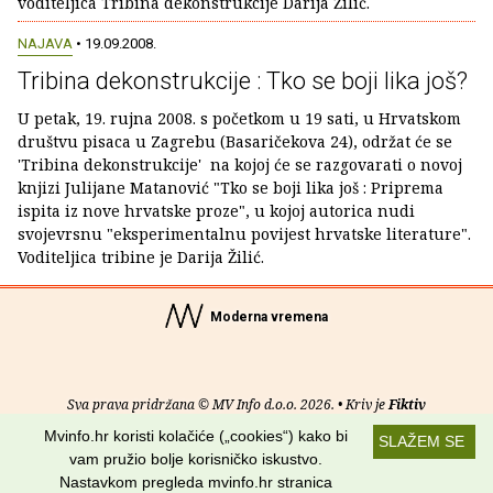
voditeljica Tribina dekonstrukcije Darija Žilić.
NAJAVA
• 19.09.2008.
Tribina dekonstrukcije : Tko se boji lika još?
U petak, 19. rujna 2008. s početkom u 19 sati, u Hrvatskom
društvu pisaca u Zagrebu (Basaričekova 24), održat će se
'Tribina dekonstrukcije' na kojoj će se razgovarati o novoj
knjizi Julijane Matanović "Tko se boji lika još : Priprema
ispita iz nove hrvatske proze", u kojoj autorica nudi
svojevrsnu "eksperimentalnu povijest hrvatske literature".
Voditeljica tribine je Darija Žilić.
Moderna vremena
Sva prava pridržana © MV Info d.o.o. 2026. • Kriv je
Fiktiv
Mvinfo.hr koristi kolačiće („cookies“) kako bi
SLAŽEM SE
O nama
•
Pomoć
•
Uvjeti korištenja
•
RSS kanali
vam pružio bolje korisničko iskustvo.
Nastavkom pregleda mvinfo.hr stranica
Potraži nas na: