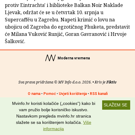
protiv Eintrachta' i biblioteke Balkan Noir Naklade
Ljevak, održat će se u četvrtak 10. srpnja u
Supercafféu u Zagrebu. Napeti krimić o lovu na
ubojicu od Zagreba do egzotičnog Phuketa, predstavit
će Milana Vuković Runjić, Goran Gavranović i Hrvoje
Šalković.
Moderna vremena
Sva prava pridržana © MV Info d.o.o. 2026. • Kriv je
Fiktiv
O nama
•
Pomoć
•
Uvjeti korištenja
•
RSS kanali
Mvinfo.hr koristi kolačiće („cookies“) kako bi
SLAŽEM SE
Potraži nas na:
vam pružio bolje korisničko iskustvo.
Nastavkom pregleda mvinfo.hr stranica
slažete se sa korištenjem kolačića.
Više
informacija