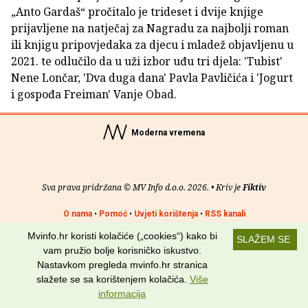
„Anto Gardaš“ pročitalo je trideset i dvije knjige
prijavljene na natječaj za Nagradu za najbolji roman
ili knjigu pripovjedaka za djecu i mladež objavljenu u
2021. te odlučilo da u uži izbor uđu tri djela: 'Tubist'
Nene Lončar, 'Dva duga dana' Pavla Pavličića i 'Jogurt
i gospođa Freiman' Vanje Obad.
Moderna vremena
Sva prava pridržana © MV Info d.o.o. 2026. • Kriv je
Fiktiv
O nama
•
Pomoć
•
Uvjeti korištenja
•
RSS kanali
Mvinfo.hr koristi kolačiće („cookies“) kako bi
SLAŽEM SE
Potraži nas na:
vam pružio bolje korisničko iskustvo.
Nastavkom pregleda mvinfo.hr stranica
slažete se sa korištenjem kolačića.
Više
informacija