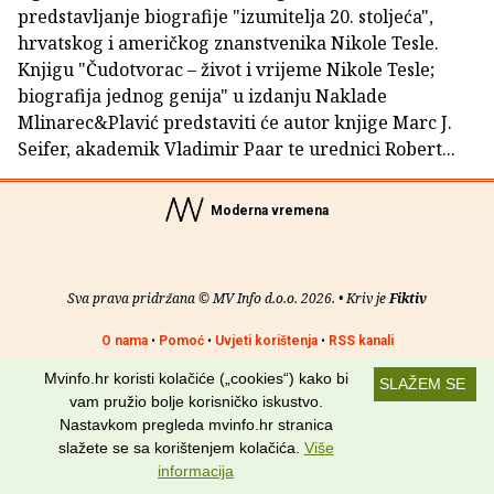
predstavljanje biografije "izumitelja 20. stoljeća",
hrvatskog i američkog znanstvenika Nikole Tesle.
Knjigu "Čudotvorac – život i vrijeme Nikole Tesle;
biografija jednog genija" u izdanju Naklade
Mlinarec&Plavić predstaviti će autor knjige Marc J.
Seifer, akademik Vladimir Paar te urednici Robert...
Moderna vremena
Sva prava pridržana © MV Info d.o.o. 2026. • Kriv je
Fiktiv
O nama
•
Pomoć
•
Uvjeti korištenja
•
RSS kanali
Mvinfo.hr koristi kolačiće („cookies“) kako bi
Potraži nas na:
SLAŽEM SE
vam pružio bolje korisničko iskustvo.
Nastavkom pregleda mvinfo.hr stranica
slažete se sa korištenjem kolačića.
Više
informacija