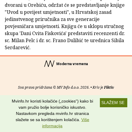
dvorani u Orebiću, održat će se predstavljanje knjige
"Uvod u povijest umjetnosti", u Hrvatskoj zasad
jedinstvenog priručnika za sve generacije
povjesničara umjetnosti. Knjigu će u sklopu stručnog
skupa 'Dani Cvita Fiskovića' predstaviti recenzenti dr.
sc. Milan Pelc i dr. sc. Frano Dulibić te urednica Sibila
Serdarević.
Moderna vremena
Sva prava pridržana © MV Info d.o.o. 2026. • Kriv je
Fiktiv
O nama
•
Pomoć
•
Uvjeti korištenja
•
RSS kanali
Mvinfo.hr koristi kolačiće („cookies“) kako bi
SLAŽEM SE
vam pružio bolje korisničko iskustvo.
Potraži nas na:
Nastavkom pregleda mvinfo.hr stranica
slažete se sa korištenjem kolačića.
Više
informacija