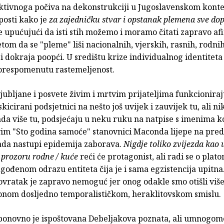
ktivnoga počiva na dekonstrukciji u Jugoslavenskom kont
posti kako je
za zajedničku stvar i opstanak plemena sve do
e upućujući da isti stih možemo i moramo čitati zapravo af
etom da se "pleme" liši nacionalnih, vjerskih, rasnih, rodni
 dokraja poopći. U središtu krize individualnog identitet
orespomenutu rastemeljenost.
ubljane i posvete živim i mrtvim prijateljima funkcionira
skicirani podsjetnici na nešto još uvijek i zauvijek tu, ali n
ada više tu, podsjećaju u neku ruku na natpise s imenima k
m "Sto godina samoće" stanovnici Maconda lijepe na pred
kada nastupi epidemija zaborava.
Nigdje toliko zvijezda kao 
 prozoru rodne / kuće
reći će protagonist, ali radi se o plato
odgođenom odrazu entiteta čija je i sama egzistencija upitn
ovratak je zapravo nemoguć jer onog odakle smo otišli više
onom dosljedno temporalističkom, heraklitovskom smislu.
ponovno je ispoštovana Debeljakova poznata, ali umnogom