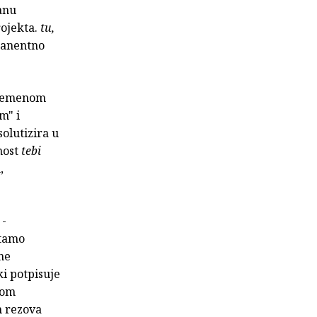
anu
rojekta.
tu,
rmanentno
uvremenom
m" i
solutizira u
nost
tebi
,
 -
-tamo
ne
ki potpisuje
kom
h rezova