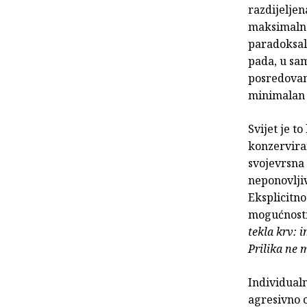
razdijeljen
maksimalne
paradoksal
pada, u sa
posredovan 
minimalan b
Svijet je t
konzerviran
svojevrsna 
neponovljiv
Eksplicitno
mogućnosti
tekla krv: 
Prilika ne 
Individualn
agresivno o