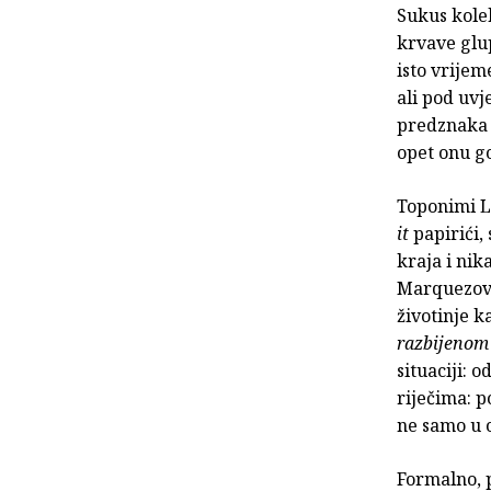
Sukus kole
krvave glu
isto vrijem
ali pod uvj
predznaka i
opet onu g
Toponimi Lj
it
papirići, 
kraja i nik
Marquezovi
životinje 
razbijenom
situaciji: 
riječima: p
ne samo u 
Formalno, 