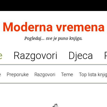
Moderna vremena
Pogledaj... sve je puno knjiga.
e
Razgovori
Djeca
e
Preporuke
Razgovori
Teme
Top lista knji