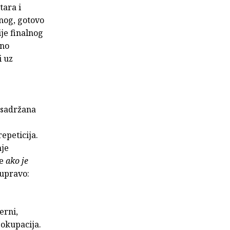
tara i
nog, gotovo
je finalnog
vno
i uz
i sadržana
epeticija.
nje
že
ako je
 upravo:
erni,
eokupacija.