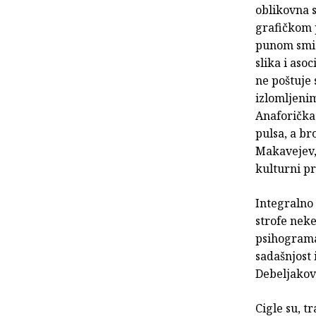
oblikovna s
grafičkom 
punom smis
slika i aso
ne poštuje 
izlomljenim
Anaforička
pulsa, a br
Makavejev, 
kulturni pr
Integralno 
strofe neke
psihograma 
sadašnjost 
Debeljakov
Cigle su, t