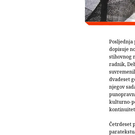
Posljednja 
dopisuje n
stihovnog r
radnik, De
suvremenih
dvadeset g
njegov sada
punopravni
kulturno-po
kontinuitet
Četrdeset p
paratekstu