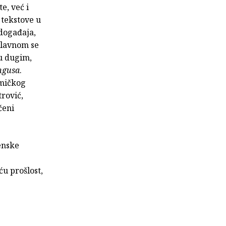
e, već i
 tekstove u
događaja,
glavnom se
 u dugim,
ngusa
.
tmičkog
trović,
čeni
enske
u prošlost,