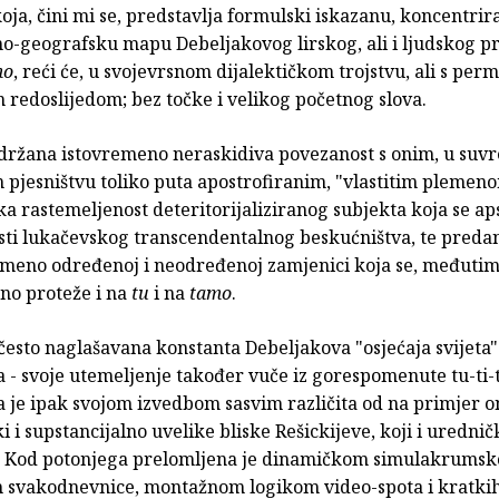
ja, čini mi se, predstavlja formulski iskazanu, koncentrir
o-geografsku mapu Debeljakovog lirskog, ali i ljudskog p
mo
, reći će, u svojevrsnom dijalektičkom trojstvu, ali s pe
 redoslijedom; bez točke i velikog početnog slova.
sadržana istovremeno neraskidiva povezanost s onim, u s
pjesništvu toliko puta apostrofiranim, "vlastitim plemeno
ka rastemeljenost deteritorijaliziranog subjekta koja se ap
ti lukačevskog transcendentalnog beskućništva, te preda
emeno određenoj i neodređenoj zamjenici koja se, međutim
eno proteže i na
tu
i na
tamo
.
često naglašavana konstanta Debeljakova "osjećaja svijeta"
a - svoje utemeljenje također vuče iz gorespomenute tu-ti
a je ipak svojom izvedbom sasvim različita od na primjer o
i i supstancijalno uvelike bliske Rešickijeve, koji i urednič
. Kod potonjega prelomljena je dinamičkom simulakrums
 svakodnevnice, montažnom logikom video-spota i kratki