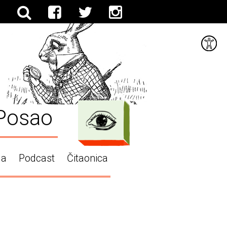
Posao
ga
Podcast
Čitaonica