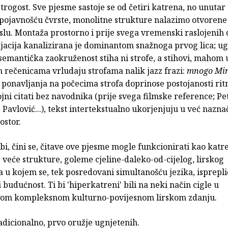
trogost. Sve pjesme sastoje se od četiri katrena, no unutar t
pojavnošću čvrste, monolitne strukture nalazimo otvorene
lu. Montaža prostorno i prije svega vremenski raslojenih 
cijacija kanalizirana je dominantom snažnoga prvog lica; u
semantička zaokruženost stiha ni strofe, a stihovi, mahom
 rečenicama vrludaju strofama nalik jazz frazi:
mnogo Mi
 ponavljanja na počecima strofa doprinose postojanosti ri
ojni citati bez navodnika (prije svega filmske reference; Pe
Pavlović...), tekst intertekstualno ukorjenjuju u već nazna
ostor.
bi, čini se, čitave ove pjesme mogle funkcionirati kao katr
 veće strukture, goleme cjeline-daleko-od-cijelog, lirskog
u kojem se, tek posredovani simultanošću jezika, ispreplić
i budućnost. Ti bi 'hiperkatreni' bili na neki način cigle u
om kompleksnom kulturno-povijesnom lirskom zdanju.
radicionalno, prvo oružje ugnjetenih.