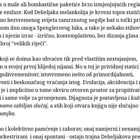
a u male ali bombastične paketiće brzo izmjenjujućih regis
 emfaze. Kod Debeljaka melankolija je krovni topos statič
no bezvremenog svijeta zamrznutog negdje baš u točki pri
mom dnu onoga Spenglerovog luka, a tako je nekako stiho
i njezin izraz - izrično, kontemplativno, bez dizanja glasa 
roj "velikih riječi".
o koji se doima kao uhvaćen tik pred vlastitim nestajanjem,
 u svojoj prvoj blijedoj nijansi. No u toj je prividnoj static
polivremenitost; istovremeno nešto od primordijalnosti,
osti i beskonačnog vraćanja istog. Evolucija, akcidencija i r
 je i implicitno u tome okviru otvoren prostor za propitiva
 i same volje za promjenom. Dijagnoza je postavljena i ka
imamo ozbiljan slučaj,
a stih koji otvara knjigu nije slučajno
manjka
.
o i kolektivno pamćenje i zaborav, onaj namjerni i nenamj
rkestrirani i onaj spontani - ostaju trajna Debeljakova pr