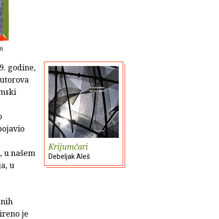
ri
9. godine,
autorova
emski
o
pojavio
Krijumčari
, u našem
Debeljak Aleš
a, u
enih
ireno je