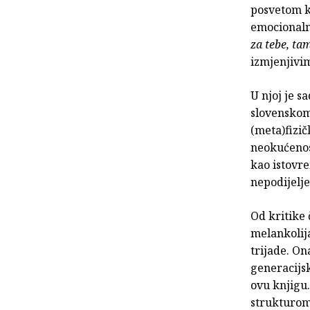
posvetom ko
emocionaln
za tebe, ta
izmjenjivim
U njoj je 
slovenskom 
(meta)fizič
neokućenos
kao istovr
nepodijelj
Od kritike 
melankolij
trijade. On
generacijsk
ovu knjigu
strukturom