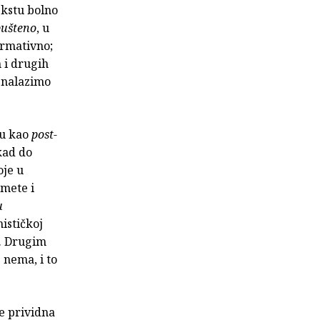
ekstu bolno
pušteno
, u
irmativno;
h i drugih
a nalazimo
ju kao
post-
ikad do
oje u
mete i
u
nističkoj
a. Drugim
 nema, i to
e prividna