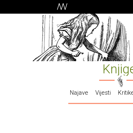
Knjig
Najave
Vijesti
Kritik