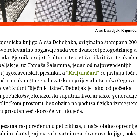
Aleš Debeljak: Krijumča
pjesnička knjiga Aleša Debeljaka, originalno štampana 200
ovo relevantno poglavlje sada već dvadesetpetogodišnjeg 
ada. Pjesnik, esejist, kulturni teoretičar i kritičar te akad
beljak je, uz Tomaža Šalamuna, jedan od najprevođenijih
 Jugoslavenskih pjesnika, a
"Krijumčari"
se javljaju točn
odina nakon što se u hrvatskom prijevodu Branka Čegeca 
 već kultni "Rječnik tišine". Debeljak je tako, od početka
 poetičko/svjetonazorski suputnik kvorumaške generacije
litičkom prostoru, bez obzira na poduža fizička izmještenj
u prisutan već skoro četvrt stoljeća.
jesama raspoređenih u pet ciklusa, i inače obilno opremlj
alnim ukotvljenjima vrlo važnim za obzor ove knjige, uokv