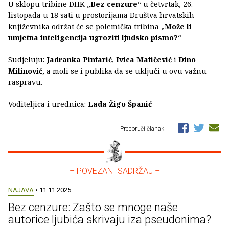
U sklopu tribine DHK „
Bez cenzure
“ u četvrtak, 26.
listopada u 18 sati u prostorijama Društva hrvatskih
književnika održat će se polemička tribina „
Može li
umjetna inteligencija ugroziti ljudsko pismo?
“
Sudjeluju:
Jadranka Pintarić
,
Ivica Matičević
i
Dino
Milinović
, a moli se i publika da se uključi u ovu važnu
raspravu.
Voditeljica i urednica:
Lada Žigo Španić
Preporuči članak
– POVEZANI SADRŽAJ –
NAJAVA
• 11.11.2025.
Bez cenzure: Zašto se mnoge naše
autorice ljubića skrivaju iza pseudonima?