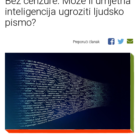
Bez cenzure: Može li umjetna
inteligencija ugroziti ljudsko
pismo?
Preporuči članak