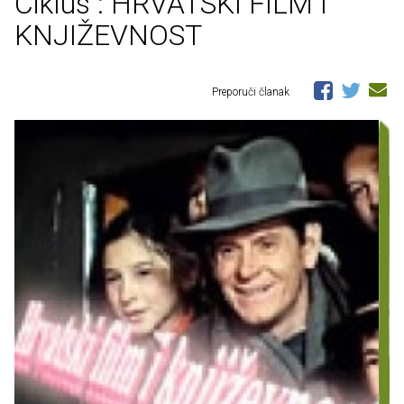
Ciklus : HRVATSKI FILM I
KNJIŽEVNOST
Preporuči članak