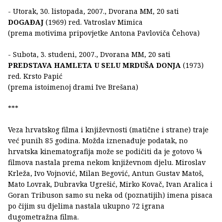
- Utorak, 30. listopada, 2007., Dvorana MM, 20 sati
DOGAÐAJ
(1969) red. Vatroslav Mimica
(prema motivima pripovjetke Antona Pavloviča Čehova)
- Subota, 3. studeni, 2007., Dvorana MM, 20 sati
PREDSTAVA HAMLETA U SELU MRDUŠA DONJA
(1973)
red. Krsto Papić
(prema istoimenoj drami Ive Brešana)
***
Veza hrvatskog filma i književnosti (matične i strane) traje
već punih 85 godina. Možda iznenađuje podatak, no
hrvatska kinematografija može se podičiti da je gotovo ¼
filmova nastala prema nekom književnom djelu. Miroslav
Krleža, Ivo Vojnović, Milan Begović, Antun Gustav Matoš,
Mato Lovrak, Dubravka Ugrešić, Mirko Kovač, Ivan Aralica i
Goran Tribuson samo su neka od (poznatijih) imena pisaca
po čijim su djelima nastala ukupno 72 igrana
dugometražna filma.