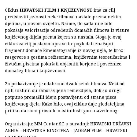
Ciklus
HRVATSKI FILM I KNJIŽEVNOST
ima za cilj
predstaviti javnosti neke filmove nastale prema nekim
djelima, u novom svijetlu. Naime, do sada nije bilo
pokušaja valorizacije određenih domaćih filmova iz vizure
književnog dijela prema kojem su nastala. Stoga je ovaj
ciklus za cilj postavio upravo to: pogledati značajni
fragment domaće kinematografije iz novog ugla, te kroz
razgovore s gostima režiserima, književnim teoretičarima i
živućim piscima pokušati objasniti korjene i poveznice
domaćeg filma i književnosti.
Za prikazivanje je odabrano dvadesetak filmova. Neki od
njih uistinu su zaboravljena remekdjela, dok su drugi
potpuno promašili ideju postavljenu od strane pisca
književnog djela. Kako bilo, ovaj ciklus daje gledateljima
priliku da sami prosude o istinitosti gore navedenog.
Organiziraju: MM Centar SC u suradnji: HRVATSKI DRŽAVNI
ARHIV – HRVATSKA KINOTEKA - JADRAN FILM - HRVATSKI