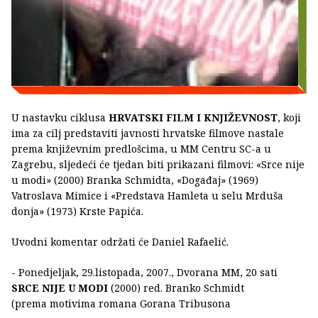
U nastavku ciklusa
HRVATSKI FILM I KNJIŽEVNOST
, koji
ima za cilj predstaviti javnosti hrvatske filmove nastale
prema književnim predlošcima, u MM Centru SC-a u
Zagrebu, sljedeći će tjedan biti prikazani filmovi: «Srce nije
u modi» (2000) Branka Schmidta, «Događaj» (1969)
Vatroslava Mimice i «Predstava Hamleta u selu Mrduša
donja» (1973) Krste Papića.
Uvodni komentar održati će Daniel Rafaelić.
- Ponedjeljak, 29.listopada, 2007., Dvorana MM, 20 sati
SRCE NIJE U MODI
(2000) red. Branko Schmidt
(prema motivima romana Gorana Tribusona