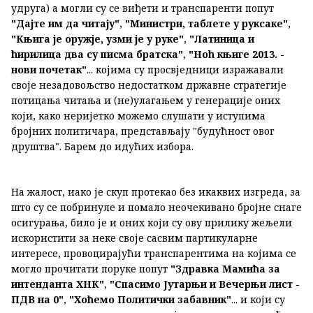
удруга) а могли су се виђети и транспаренти попут
"Дајте им да читају"
,
"Министри, таблете у руксаке"
,
"Књига је оружје, узми је у руке"
,
"Латиница и
ћирилица два су писма братска"
,
"Ноћ књиге 2013. -
нови почетак"
... којима су просвједници изражавали
своје незадовољство недостатком државне стратегије
потицања читања и (не)улагањем у генерације оних
који, како неријетко можемо слушати у иступима
бројних политичара, представљају "будућност овог
друштва". Барем до идућих избора.
На жалост, иако је скуп протекао без икаквих изгреда, за
што су се побринуле и помало неочекивано бројне снаге
осигурања, било је и оних који су ову прилику жељели
искористити за неке своје сасвим партикуларне
интересе, провоцирајући транспарентима на којима се
могло прочитати поруке попут
"Здравка Мамића за
интенданта ХНК"
,
"Спасимо Јутарњи и Вечерњи лист -
ПДВ на 0"
,
"Хоћемо Политички забавник"
... и који су