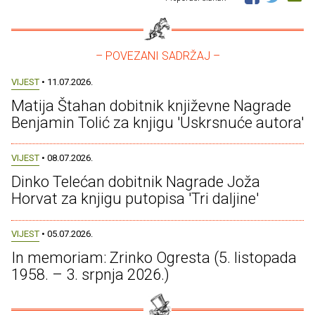
– POVEZANI SADRŽAJ –
VIJEST
• 11.07.2026.
Matija Štahan dobitnik književne Nagrade
Benjamin Tolić za knjigu 'Uskrsnuće autora'
VIJEST
• 08.07.2026.
Dinko Telećan dobitnik Nagrade Joža
Horvat za knjigu putopisa 'Tri daljine'
VIJEST
• 05.07.2026.
In memoriam: Zrinko Ogresta (5. listopada
1958. – 3. srpnja 2026.)