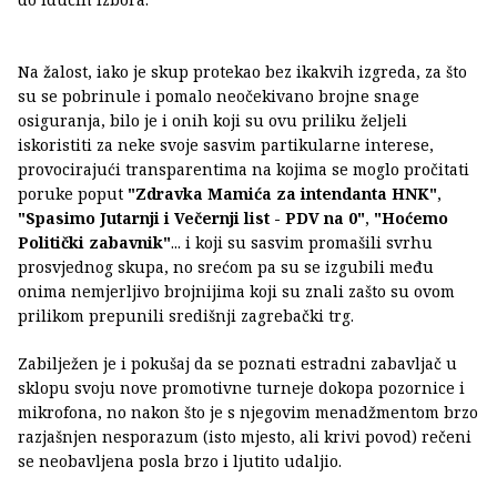
Na žalost, iako je skup protekao bez ikakvih izgreda, za što
su se pobrinule i pomalo neočekivano brojne snage
osiguranja, bilo je i onih koji su ovu priliku željeli
iskoristiti za neke svoje sasvim partikularne interese,
provocirajući transparentima na kojima se moglo pročitati
poruke poput
"Zdravka Mamića za intendanta HNK"
,
"Spasimo Jutarnji i Večernji list - PDV na 0"
,
"Hoćemo
Politički zabavnik"
... i koji su sasvim promašili svrhu
prosvjednog skupa, no srećom pa su se izgubili među
onima nemjerljivo brojnijima koji su znali zašto su ovom
prilikom prepunili središnji zagrebački trg.
Zabilježen je i pokušaj da se poznati estradni zabavljač u
sklopu svoju nove promotivne turneje dokopa pozornice i
mikrofona, no nakon što je s njegovim menadžmentom brzo
razjašnjen nesporazum (isto mjesto, ali krivi povod) rečeni
se neobavljena posla brzo i ljutito udaljio.