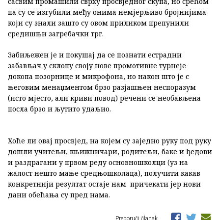
сасвим промашили сврху просвједног скупа, но срећом
па су се изгубили међу онима немјерљиво бројнијима
који су знали зашто су овом приликом препунили
средишњи загребачки трг.
Забиљежен је и покушај да се познати естрадни
забављач у склопу своју нове промотивне турнеје
докопа позорнице и микрофона, но након што је с
његовим менаџментом брзо разјашњен неспоразум
(исто мјесто, али криви повод) речени се необављена
посла брзо и љутито удаљио.
Хоће ли овај просвјед, на којем су заједно руку под руку
дошли учитељи, књижничари, родитељи, баке и ђедови
и раздрагани у првом реду основношколци (уз на
жалост нешто мање средњошколаца), получити какав
конкретнији резултат остаје нам причекати јер нови
дани обећања су пред нама.
Preporuči članak