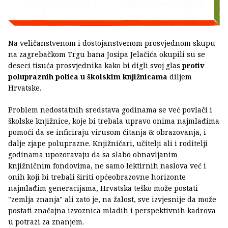
Na veličanstvenom i dostojanstvenom prosvjednom skupu
na zagrebačkom Trgu bana Josipa Jelačića okupili su se
deseci tisuća prosvjednika kako bi digli svoj glas
protiv
polupraznih polica u školskim knjižnicama
diljem
Hrvatske.
Problem nedostatnih sredstava godinama se već povlači i
školske knjižnice, koje bi trebala upravo onima najmlađima
pomoći da se inficiraju virusom čitanja & obrazovanja, i
dalje zjape poluprazne. Knjižničari, učitelji ali i roditelji
godinama upozoravaju da sa slabo obnavljanim
knjižničnim fondovima, ne samo lektirnih naslova već i
onih koji bi trebali širiti općeobrazovne horizonte
najmlađim generacijama, Hrvatska teško može postati
"zemlja znanja" ali zato je, na žalost, sve izvjesnije da može
postati značajna izvoznica mladih i perspektivnih kadrova
u potrazi za znanjem.