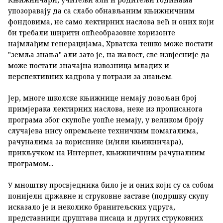
упозоравају да са слабо обнављаним књижничним
фондовима, не само лектирних наслова већ и оних који
би требали ширити опћеобразовне хоризонте
најмлађим генерацијама, Хрватска тешко може постати
"земља знања" али зато је, на жалост, све извјесније да
може постати значајна извозница младих и
перспективних кадрова у потрази за знањем.
Јер, многе школске књижнице немају довољан број
примјерака лектирних наслова, неке из прописанога
програма због скупоће уопће немају, у великом броју
случајева нису опремљене техничким помагалима,
рачуналима за кориснике (и/или књижничара),
прикључком на Интернет, књижничним рачуналним
програмом...
У мноштву просвједника било је и оних који су са собом
понијели државне и струковне заставе (подршку скупу
исказало је и неколико бранитељских удруга,
представници друштава писаца и других струковних