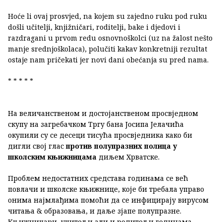
Hoće li ovaj prosvjed, na kojem su zajedno ruku pod ruku
došli učitelji, knjižničari, roditelji, bake i djedovi i
razdragani u prvom redu osnovnoškolci (uz na žalost nešto
manje srednjoškolaca), polučiti kakav konkretniji rezultat
ostaje nam pričekati jer novi dani obećanja su pred nama.
* * * * *
На величанственом и достојанственом просвједном
скупу на загребачком Тргу бана Јосипа Јелачића
окупили су се десеци тисућа просвједника како би
дигли свој глас
против полупразних полица у
школским књижницама
диљем Хрватске.
Проблем недостатних средстава годинама се већ
повлачи и школске књижнице, које би требала управо
онима најмлађима помоћи да се инфицирају вирусом
читања & образовања, и даље зјапе полупразне.
Књижничари, учитељи али и родитељи годинама