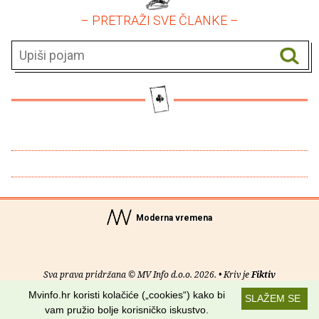
– PRETRAŽI SVE ČLANKE –
Moderna vremena
Sva prava pridržana © MV Info d.o.o. 2026. • Kriv je
Fiktiv
Mvinfo.hr koristi kolačiće („cookies“) kako bi
SLAŽEM SE
O nama
•
Pomoć
•
Uvjeti korištenja
•
RSS kanali
vam pružio bolje korisničko iskustvo.