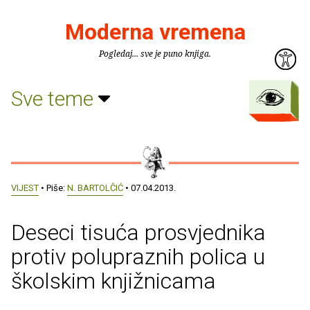
Moderna vremena
Pogledaj... sve je puno knjiga.
Sve teme
VIJEST
• Piše:
N. BARTOLČIĆ
• 07.04.2013.
Deseci tisuća prosvjednika
protiv polupraznih polica u
školskim knjižnicama